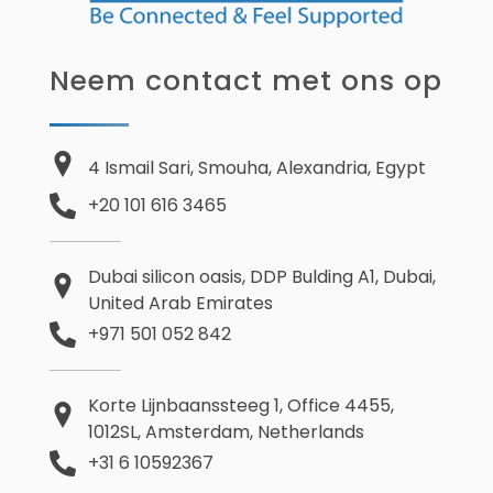
Neem contact met ons op
4 Ismail Sari, Smouha, Alexandria, Egypt
+20 101 616 3465
Dubai silicon oasis, DDP Bulding A1, Dubai,
United Arab Emirates
+971 501 052 842
Korte Lijnbaanssteeg 1, Office 4455,
1012SL, Amsterdam, Netherlands
+31 6 10592367