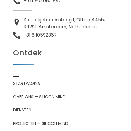
+971 501 052 842
Korte Lijnbaanssteeg 1, Office 4455,
1012SL, Amsterdam, Netherlands
+31 6 10592367
Ontdek
STARTPAGINA
OVER ONS — SILICON MIND
DIENSTEN
PROJECTEN — SILICON MIND