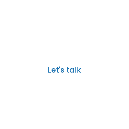
VERTEL ONS MEER OVER
UW PROJECT
Let's talk